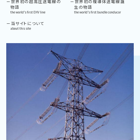
世界初の超高圧送電線の
世界初の複導体送電線誕
物語
生の物語
the world’s first EHV line
the world’s first bundle conducor
当サイトについて
about this site