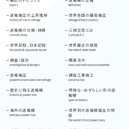
最近のトピックス
送電線の定義
topics
definition
送電電圧の上昇推移
世界各国の最高電圧
history of rise in voltage
voltage of each country
送電線の分類・規模
三相交流とは
classification
3-phase A.C
世界記録、日本記録
世界最古の鉄塔
the world & Japanese record
the oldest steel tower
調査・設計
関連法令
investigation & designs
laws and ordinances consemed
送電電圧
建設工事施工
powertransmission line voltage
construction
歴史に残る送電線
特殊な・めずらしい形の送
historical power line
電線
special towers
海外の送電線
世界初の送電線誕生の物
overseas power line
語
the world’s first power lines