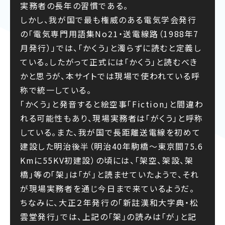
実務者の長年の習慣である。
しかし、我が国で最も権威のある電気学会発行
の「電気専門用語集No21・送電線路（1988年7
月発行）」では、「かくう」と濁らずに読むと定義し
ている。したがって正式には「かくう」と読むべき
かと思うが、本サイトでは現場で使われている呼
称で統一している。
「かくう」と発音すると絵空事「Fiction」と間違わ
れる可能性もあり、現場実務者は「がくう」と呼称
している。また、我が国で長距離送電線を初めて
建設した明治後半（明治40年駒橋～東京間75.6
Kmに55KV初建設）の頃には、「架空、架設、架
橋」等の「架」は「が」と読ませていたようで、それ
が現場実務者を通じ今日まで来ているようだ。
ちなみに、大正２年発行の「新註漢和大字典・松
雲堂発行」では、上記の「架」の読みは「が」と記