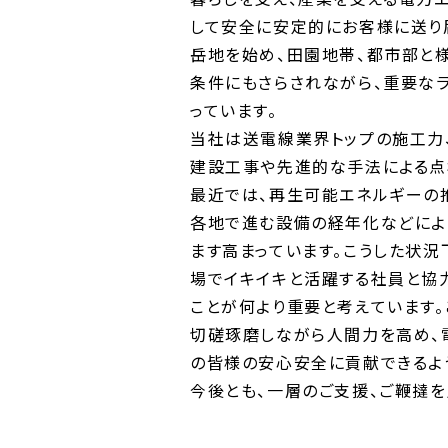
して安全に安定的にお客様に送り
岳地を始め、田園地帯、都市部と
条件にもさらされながら、重要な
っています。
当社は送電線業界トップの施工力
建設工事や先進的な手法による点
最近では、再生可能エネルギーの
各地で進む設備の経年化などによ
ます高まっています。こうした状
場でイキイキと活躍する社員と協
ことが何より重要と考えています。
切磋琢磨しながら人間力を高め、
の皆様の安心安全に貢献できるよう
今後とも、一層のご支援、ご鞭撻を