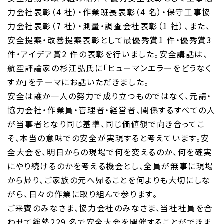
力会社表彰（4 社）・作業班長表彰（4 名）・保守工事協
力会社表彰（7 社）・測量・調査会社表彰（1 社）、また、
安全提案・改善提案表彰として最優秀賞1 件・優秀賞3
件・アイデア賞2 件の表彰を行いました。安全講話は、
航空評論家の杉江弘氏に「ヒューマンエラーをどうなく
すか」をテーマにお話いただきました。
安全は誰か一人の努力で成り立つものではなく、元請・
協力会社・作業員・管理者・経営者、関係するすべての人
が当事者となり同じ基準、同じ価値観で向き合ってこ
そ、本当の意味での安全が実現すると考えています。安
全大会を、明日からの現場で何を変えるのか、何を確実
にやり続けるのかを考える機会とし、全員が無事に現場
から帰り、ご家族の元へ帰ることを何よりも大切にしな
がら、日々の作業に取り組んで参ります。
ご来賓のみなさま、協力会社のみなさま、当社社員を合
わせて総勢229 名で安全大会を開催することができま